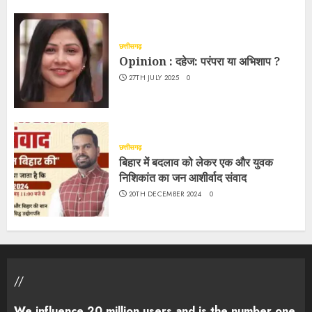
छत्तीसगढ़
Opinion : दहेज: परंपरा या अभिशाप ?
27TH JULY 2025
0
छत्तीसगढ़
बिहार में बदलाव को लेकर एक और युवक
निशिकांत का जन आशीर्वाद संवाद
20TH DECEMBER 2024
0
//
We influence 20 million users and is the number one