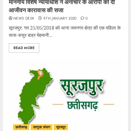
माननीय विशेष न्यायाधीश ने अनाचार के आरोपी को दी
आजीवन कारावास की सजा
NEWS DESK
9TH JANUARY 2020
0
सूरजपुर: गत 25/05/2018 को थाना जयनगर क्षेत्र की एक महिला के
सास-ससुर बाहर मेहमानी...
READ MORE
छत्तीसगढ़
सरगुजा संभाग
सूरजपुर