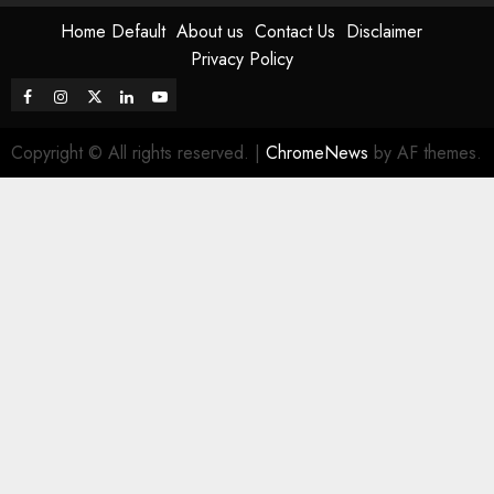
Home Default
About us
Contact Us
Disclaimer
Privacy Policy
Facebook
instagram
twitter
linkedin
youtube
Copyright © All rights reserved.
|
ChromeNews
by AF themes.