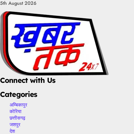
Skip
5th August 2026
to
Facebook
instagram
twitter
linkedin
youtube
content
Connect with Us
Facebook
instagram
twitter
linkedin
youtube
Categories
अम्बिकापुर
कोरिया
छत्तीसगढ़
जशपुर
देश