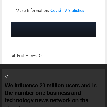
More Information:
Covid-19 Statistics
Post Views:
0
//
We influence 20 million users and is
the number one business and
technology news network on the