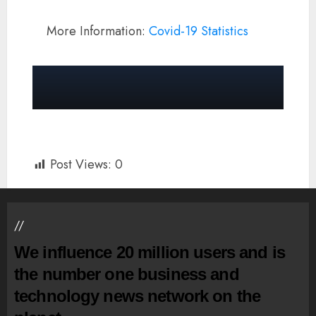
More Information:
Covid-19 Statistics
Post Views:
0
//
We influence 20 million users and is
the number one business and
technology news network on the