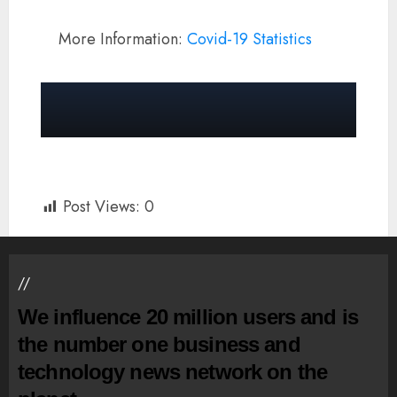
More Information:
Covid-19 Statistics
Post Views:
0
//
We influence 20 million users and is
the number one business and
technology news network on the