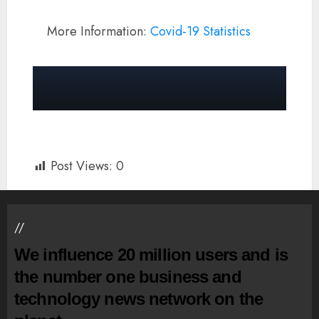
More Information:
Covid-19 Statistics
Post Views:
0
//
We influence 20 million users and is
the number one business and
technology news network on the